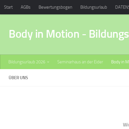
Start
AGBs
Bewertungsbogen
Bildungsurlaub
DATEN
Zum Inhalt springen
Seminarhaus an der Eider
Termine
Über uns
Wegbeschre
Body in Motion - Bildung
Bildungsurlaub 2026
Seminarhaus an der Eider
Body in M
ÜBER UNS
Wi