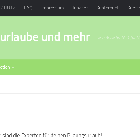
SCHUTZ
FAQ
Impressum
Inhaber
Kunterbunt
Kursb
ibungen
surlaube und mehr
Dein Anbieter Nr.1 für B
otion
r sind die Experten für deinen Bildungsurlaub!