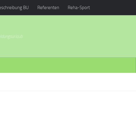
eschreibung BU
Referenten
Reha-Sport
ildungsurlaub