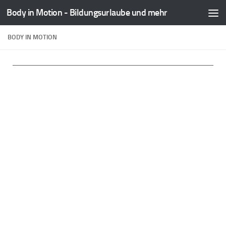
Body in Motion - Bildungsurlaube und mehr
Zum Inhalt springen
BODY IN MOTION