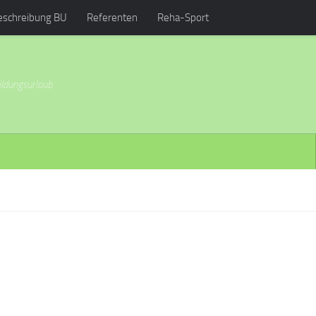
eschreibung BU
Referenten
Reha-Sport
ildungsurlaub