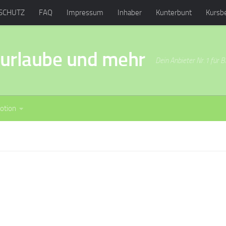
SCHUTZ
FAQ
Impressum
Inhaber
Kunterbunt
Kursb
ibungen
surlaube und mehr
Dein Anbieter Nr.1 für B
otion