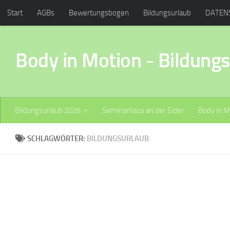
Start
AGBs
Bewertungsbogen
Bildungsurlaub
DATEN
Zum Inhalt springen
Seminarhaus an der Eider
Termine
Über uns
Wegbeschre
Body in Motion - Bildung
Bildungsurlaub 2026
Seminarhaus an der Eider
Body in M
SCHLAGWÖRTER:
BILDUNGSURLAUB